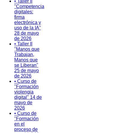
• Taller II
"Competencia
digitales:
firma
electrónica y
uso de la IA"
28 de mayo
de 2026
• Taller II
"Manos que
Trabajan,
Manos que
se Liberan"
25 de mayo
de 2026
• Curso de
"Formación
violengia
digital" 14 de
mayo de
2026
• Curso de
"Formación
en el
proceso de