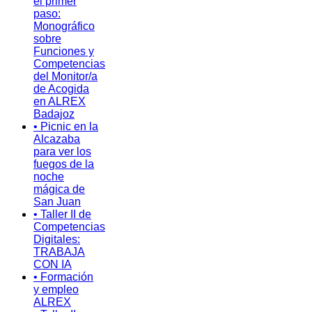
el primer
paso:
Monográfico
sobre
Funciones y
Competencias
del Monitor/a
de Acogida
en ALREX
Badajoz
• Picnic en la
Alcazaba
para ver los
fuegos de la
noche
mágica de
San Juan
• Taller II de
Competencias
Digitales:
TRABAJA
CON IA
• Formación
y empleo
ALREX