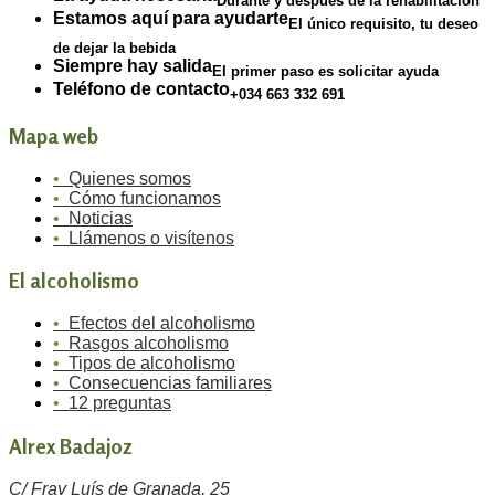
Durante y después de la rehabilitación
Estamos aquí para ayudarte
El único requisito, tu deseo
de dejar la bebida
Siempre hay salida
El primer paso es solicitar ayuda
Teléfono de contacto
+034 663 332 691
Mapa web
•
Quienes somos
•
Cómo funcionamos
•
Noticias
•
Llámenos o visítenos
El alcoholismo
•
Efectos del alcoholismo
•
Rasgos alcoholismo
•
Tipos de alcoholismo
•
Consecuencias familiares
•
12 preguntas
Alrex Badajoz
C/ Fray Luís de Granada, 25